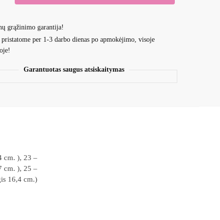
nų grąžinimo garantija!
INĖS
 pristatome per 1-3 darbo dienas po apmokėjimo, visoje
ĖS
oje!
Garantuotas saugus atsiskaitymas
4 cm. ), 23 –
7 cm. ), 25 –
gis 16,4 cm.)