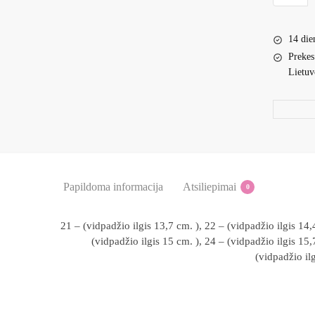
D.D.
Step
14 die
VIOLET
Prekes
BASUT
Lietuv
21-
25
D
Papildoma informacija
Atsiliepimai
0
21 – (vidpadžio ilgis 13,7 cm. ), 22 – (vidpadžio ilgis 14,
(vidpadžio ilgis 15 cm. ), 24 – (vidpadžio ilgis 15,
(vidpadžio il