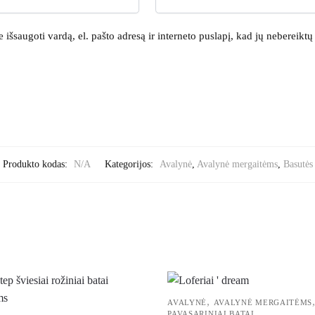
išsaugoti vardą, el. pašto adresą ir interneto puslapį, kad jų nebereiktų į
Produkto kodas:
N/A
Kategorijos:
Avalynė
,
Avalynė mergaitėms
,
Basutės
,
AVALYNĖ
AVALYNĖ MERGAITĖMS
PAVASARINIAI BATAI