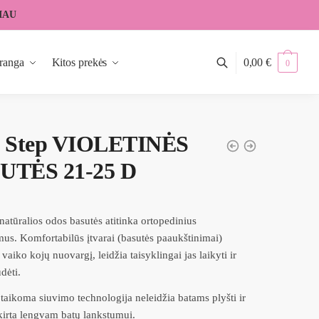
IAU
ranga
Kitos prekės
0,00
€
0
. Step VIOLETINĖS
UTĖS 21-25 D
natūralios odos basutės atitinka ortopedinius
mus. Komfortabilūs įtvarai (basutės paaukštinimai)
vaiko kojų nuovargį, leidžia taisyklingai jas laikyti ir
dėti.
taikoma siuvimo technologija neleidžia batams plyšti ir
skirta lengvam batų lankstumui.