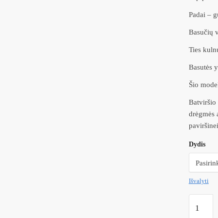
Padai – gu
Basučių v
Ties kuln
Basutės y
Šio mode
Batviršio
drėgmės a
paviršinei
Dydis
Išvalyti
produkto
kiekis: