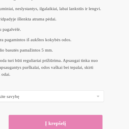
miniai, neslystantys, ilgalaikiai, labai lankstūs ir lengvi.
idpadyje išlenkta atrama pėdai.
u pagalvėlė.
ra pagamintos iš aukštos kokybės odos.
lio basutės pamažintos 5 mm.
 oda turi būti reguliariai prižiūrima. Apsaugai tinka nuo
psaugantys purškalai, odos vaškai bei tepalai, skirti
 odai.
Į krepšelį