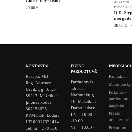
Clibee’ boy basutės
AVALYNĖ
PAVASARI
20,00
€
D.D. Step
This
mergait
product
38,00
€
–
has
This
multiple
product
variants.
has
The
multiple
options
variants.
KONTAKTAI
FIZINĖ
INFORMACI
may
PARDUOTUVĖ
The
Rasapa, MB
Kontaktai
be
options
Parduotuvės
Reg. Adresas:
chosen
Mano pasky
may
adresas:
Urvikių g. 3, LT-
on
Pirkimo –
be
Naftininkų g.
89213, Mažeikiai
pardavimo
the
16, Mažeikiai
chosen
Įmonės kodas:
taisyklės
product
Darbo laikas:
307158625
on
Prekių
page
I-V 10.00
PVM mok. kodas:
the
pristatymas
-19.00
LT100017972414
product
VI 10.00 –
Privatumo
Tel. nr: +370 610
page