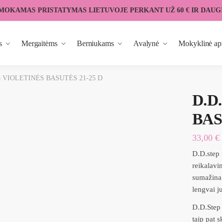
MOKAMAS PRISTATYMAS LIETUVOJE PERKANT UŽ 60 € IR DAUG
s
Mergaitėms
Berniukams
Avalynė
Mokyklinė ap
ep VIOLETINĖS BASUTĖS 21-25 D
D.D
BAS
33,00
€
D.D.step 
reikalavi
sumažina 
lengvai ju
D.D.Step 
taip pat 