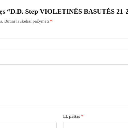
ašęs “D.D. Step VIOLETINĖS BASUTĖS 21-
s.
Būtini laukeliai pažymėti
*
El. paštas
*