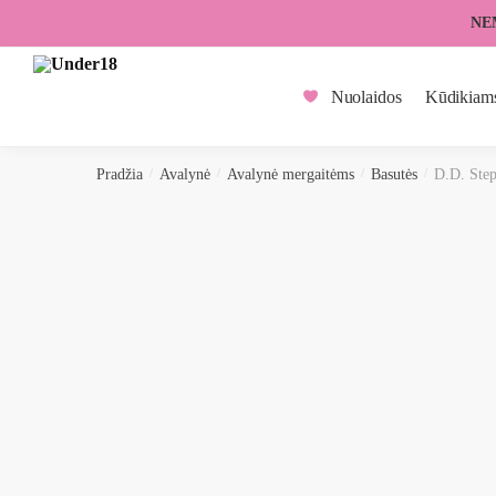
Skip
Skip
NE
to
to
navigation
content
Nuolaidos
Kūdikiam
Pradžia
/
Avalynė
/
Avalynė mergaitėms
/
Basutės
/
D.D. St