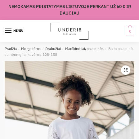
Skip
Skip
NEMOKAMAS PRISTATYMAS LIETUVOJE PERKANT UŽ 60 € IR
to
to
DAUGIAU
navigation
content
MENIU
0
Pradžia
/
Mergaitėms
/
Drabužiai
/
Marškinėliai/palaidinės
/
Balta palaidinė
su nėrinių rankovėmis 128-158
🔍