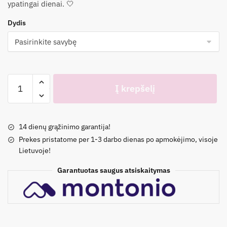
ypatingai dienai. 🤍
Dydis
produkto
Į krepšelį
kiekis:
Balta
palaidinė
14 dienų grąžinimo garantija!
su
Prekes pristatome per 1-3 darbo dienas po apmokėjimo, visoje
nėrinių
Lietuvoje!
rankovėmis
128-
Garantuotas saugus atsiskaitymas
158