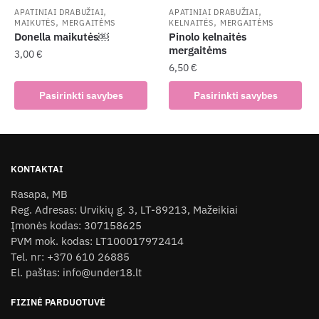
the
,
,
APATINIAI DRABUŽIAI
APATINIAI DRABUŽIAI
,
,
MAIKUTĖS
MERGAITĖMS
KELNAITĖS
MERGAITĖMS
product
Donella maikutės￼
Pinolo kelnaitės
page
mergaitėms
3,00
€
6,50
€
This
This
product
Pasirinkti savybes
Pasirinkti savybes
product
has
has
multiple
multiple
variants.
variants.
The
KONTAKTAI
The
options
Rasapa, MB
options
may
Reg. Adresas: Urvikių g. 3, LT-89213, Mažeikiai
may
be
Įmonės kodas: 307158625
be
chosen
PVM mok. kodas: LT100017972414
chosen
on
Tel. nr: +370 610 26885
on
the
El. paštas: info@under18.lt
the
product
product
page
FIZINĖ PARDUOTUVĖ
page