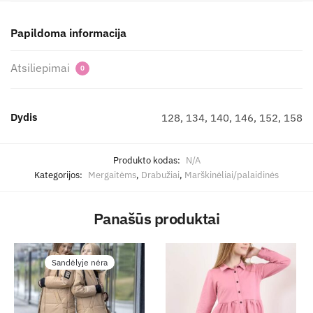
Papildoma informacija
Atsiliepimai
0
Dydis
128, 134, 140, 146, 152, 158
Produkto kodas:
N/A
Kategorijos:
Mergaitėms
,
Drabužiai
,
Marškinėliai/palaidinės
Panašūs produktai
Sandėlyje nėra