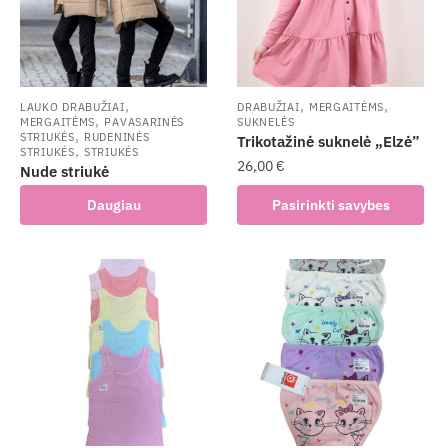
,
,
,
LAUKO DRABUŽIAI
DRABUŽIAI
MERGAITĖMS
,
MERGAITĖMS
PAVASARINĖS
SUKNELĖS
,
STRIUKĖS
RUDENINĖS
Trikotažinė suknelė „Elzė”
,
STRIUKĖS
STRIUKĖS
26,00
€
Nude striukė
This
Daugiau
Pasirinkti savybes
product
has
multiple
variants.
The
options
may
be
chosen
on